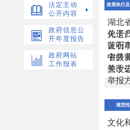
法定主动
政策执行及
公开内容
湖北
政府信息公
关于
化遗产
开年度报告
黄石
证明事
政府网站
中共
省级非
工作报表
关于
整改
举报
规范性
文化