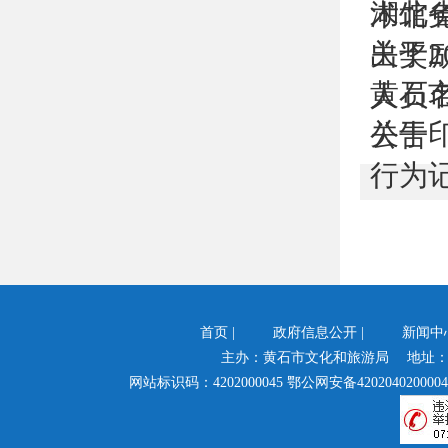
湖北
术馆免
关于
出奖励
黄石
人员
关于
公告
行为记
首页
|
政府信息公开
|
新闻中
主办：黄石市文化和旅游局 地址：
网站标识码：4202000045
鄂公网安备4202040200004