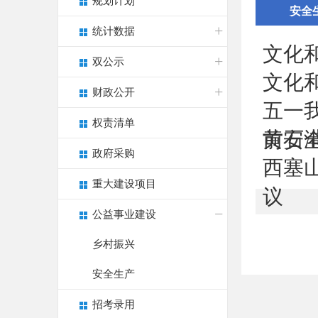
规划计划
安全
统计数据
文化
双公示
文化
财政公开
五一
权责清单
黄石
前安
政府采购
西塞
重大建设项目
议
公益事业建设
乡村振兴
安全生产
招考录用