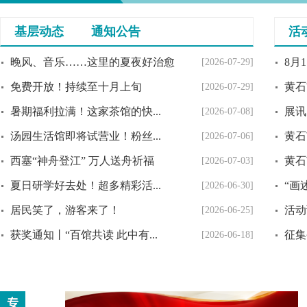
基层动态
通知公告
活
8月
晚风、音乐……这里的夏夜好治愈
[2026-07-29]
黄石
免费开放！持续至十月上旬
[2026-07-29]
展讯 
暑期福利拉满！这家茶馆的快...
[2026-07-08]
黄石
汤园生活馆即将试营业！粉丝...
[2026-07-06]
黄石
西塞“神舟登江” 万人送舟祈福
[2026-07-03]
“画
夏日研学好去处！超多精彩活...
[2026-06-30]
活动
居民笑了，游客来了！
[2026-06-25]
征集
获奖通知丨“百馆共读 此中有...
[2026-06-18]