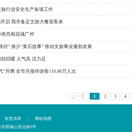
文旅行业安全生产各项工作
期开启 我市备足文旅大餐迎客来
惊艳亮相花城广州
路径” 推介“黄石故事” 推动文旅事业蓬勃发展
劲回暖 人气高 活力足
气”升腾 全市共接待游客110.86万人次
上一页
1
2
3
4
|
权责清单
|
网站地图
黄石市团城山安达路6号