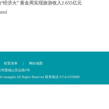
动“经济火” 黄金周实现旅游收入2.655亿元
html
|
权责清单
|
网站地图
黄石市团城山安达路6号
ht huangshi All Rights Reserved 联系电话 0714-6359689