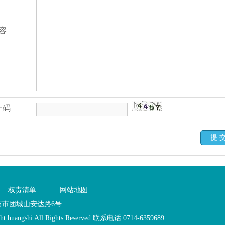
容
证码
提 
|
权责清单
|
网站地图
黄石市团城山安达路6号
ht huangshi All Rights Reserved 联系电话 0714-6359689